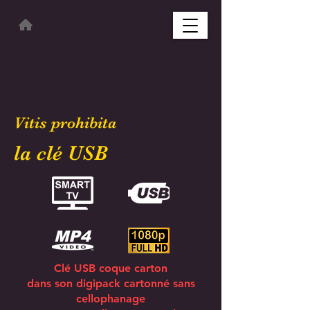
This page has been automatically translated and may contain errors. Thank you for
your understanding.
Vitis prohibita
la clé USB
Clé USB coque carton
dans son digipack cartonné
sans
cellophanage