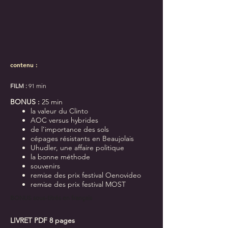
contenu :
FILM :
91 min
BONUS :
25 min
la valeur du Clinto
AOC versus hybrides
de l’importance des sols
cépages résistants en Beaujolais
Uhudler, une affaire politique
la bonne méthode
souvenirs
remise des prix festival Oenovideo
remise des prix festival MOST
BONUS
sous-titrés en français
LIVRET PDF 8 pages