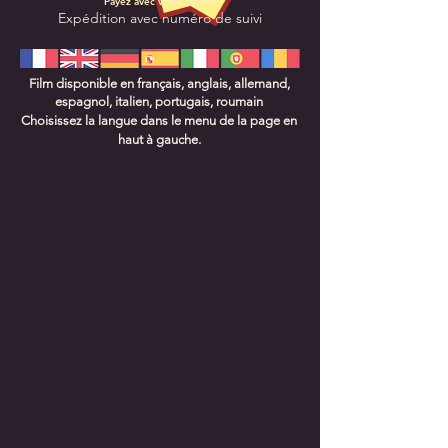
Payez avec votre devise
Expédition avec numéro de suivi
Film disponible en f
rançais, a
nglais, a
llemand,
e
spagnol, i
talien, p
ortugais, r
oumain
Choisissez la langue dans le menu de la page en
haut à gauche.