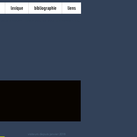
lexique
bibliographie
liens
ontain errors. Thank you for your understanding.
visiteurs depuis janvier 2018