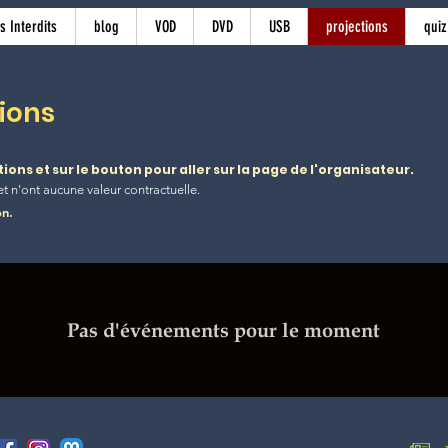
s Interdits
blog
VOD
DVD
USB
projections
quiz
This page has been automatically translated and may c
ions
ions et sur le bouton pour aller sur la page de l'organisateur.
et n'ont aucune valeur contractuelle.
on.
Pas d'événements pour le moment