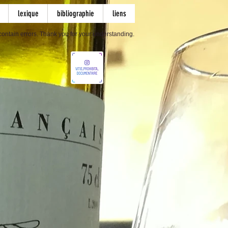
lexique
bibliographie
liens
ontain errors. Thank you for your understanding.