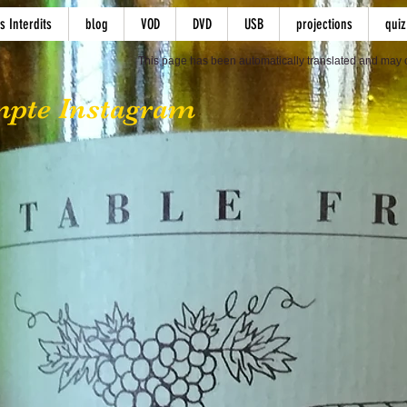
s Interdits
blog
VOD
DVD
USB
projections
quiz
This page has been automatically translated and may c
mpte Instagram