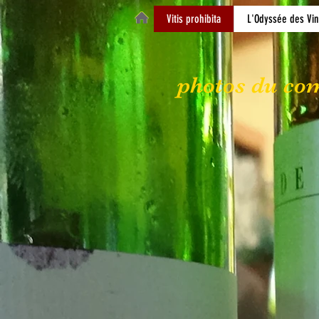
Vitis prohibita
L'Odyssée des Vin
photos du co