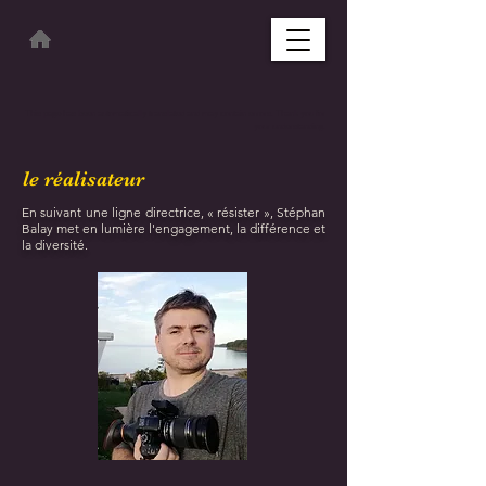
This page has been automatically translated and may contain errors. Thank you for
your understanding.
le réalisateur
En suivant une ligne directrice, « résister », Stéphan
Balay met en lumière l'engagement, la différence et
la diversité.