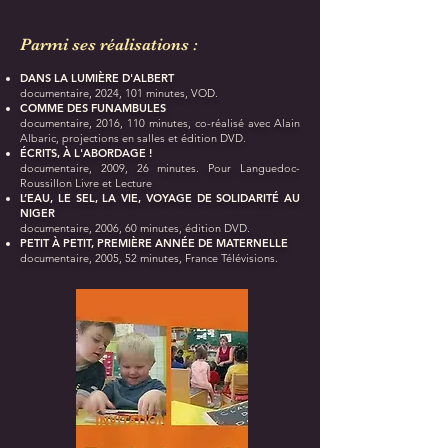
Parmi ses réalisations :
DANS LA LUMIÈRE D'ALBERT
documentaire, 2024, 101 minutes, VOD.
COMME DES FUNAMBULES
documentaire, 2016, 110 minutes, co-réalisé avec Alain
Albaric, projections en salles et édition DVD.
ÉCRITS, À L'ABORDAGE !
documentaire, 2009, 26 minutes. Pour Languedoc-
Roussillon Livre et Lecture
L’EAU, LE SEL, LA VIE, VOYAGE DE SOLIDARITÉ AU
NIGER
documentaire, 2006, 60 minutes, édition DVD.
PETIT À PETIT, PREMIÈRE ANNÉE DE MATERNELLE
documentaire, 2005, 52 minutes, France Télévisions.