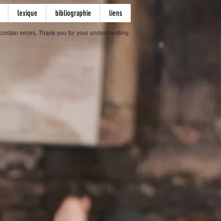
lexique
bibliographie
liens
ontain errors. Thank you for your understanding.