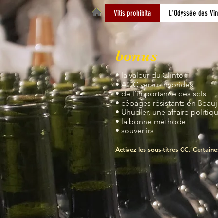
Vitis prohibita
L'Odyssée des Vin
bonus
• la valeur du Clinton
• AOC versus hybrides
• de l’importance des sols
• cépages résistants en Beauj
• Uhudler, une affaire politiq
• la bonne méthode
• souvenirs
Activez les sous-titres CC. Certaine