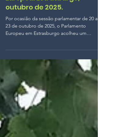
chegam ao Parlamento
Europeu. Estrasburgo,
outubro de 2025.
Por ocasião da sessão parlamentar de 20 a
23 de outubro de 2025, o Parlamento
Europeu em Estrasburgo acolheu um
encontro excepcional dedicado às castas
ditas «proibidas» — Clinton, Isabelle, Noah,
Othello, Jacquez e Herbemont —, bem
como às variedades híbridas resistentes (ou
PIWI). Organizado por iniciativa do
deputado europeu Éric Sargiacomo, com o
apoio de Cristina Guarda, Esther Herranz
García e André Franqueira Rodrigues, este
encontro reuniu viticultores, investigadores