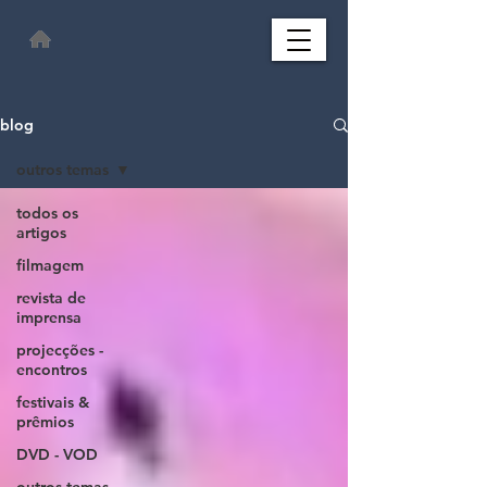
blog
outros temas
todos os
artigos
filmagem
revista de
imprensa
projecções -
encontros
festivais &
prêmios
DVD - VOD