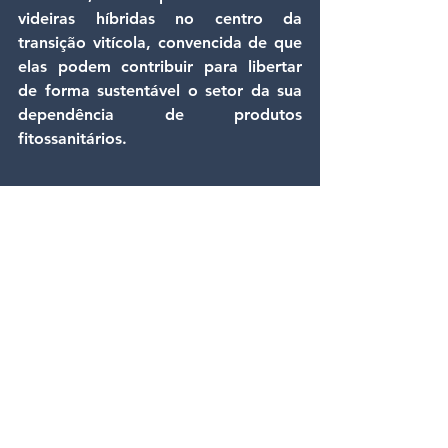
videiras híbridas no centro da 
transição vitícola, convencida de que 
elas podem contribuir para libertar 
de forma sustentável o setor da sua 
dependência de produtos 
fitossanitários.
Uma tomada de 
consciência política e 
cultural
As discussões em Estrasburgo 
refletem uma profunda mudança de 
mentalidade. O apoio conjunto de 
Éric Sargiacomo, Chloé Ridel e seus 
homólogos europeus mostra que a 
questão agora ultrapassa o âmbito 