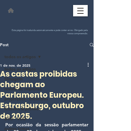
Esta página foi traduzida automaticamente e pode conter erros. Obrigado pela
vossa compreensão.
Post
todos os artigos
1 de nov. de 2025
todos os artigos
As castas proibidas
filmagem
chegam ao
revista de imprensa
Parlamento Europeu.
projecções - encontros
Estrasburgo, outubro
festivais & prêmios
de 2025.
DVD - VOD
Por ocasião da sessão parlamentar 
outros temas