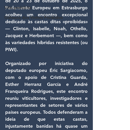
de 20 a 23 de outubro de 2025, o 
Vitis prohibita
Parlamento Europeu em Estrasburgo 
acolheu um encontro excepcional 
Odisseia dos Vinhos Proibidos
dedicado às castas ditas «proibidas» 
— Clinton, Isabelle, Noah, Othello, 
Jacquez e Herbemont —, bem como 
às variedades híbridas resistentes (ou 
PIWI).
Organizado por iniciativa do 
deputado europeu Éric Sargiacomo, 
com o apoio de Cristina Guarda, 
Esther Herranz García e André 
Franqueira Rodrigues, este encontro 
reuniu viticultores, investigadores e 
representantes de setores de vários 
países europeus. Todos defenderam a 
ideia de que estas castas, 
injustamente banidas há quase um 