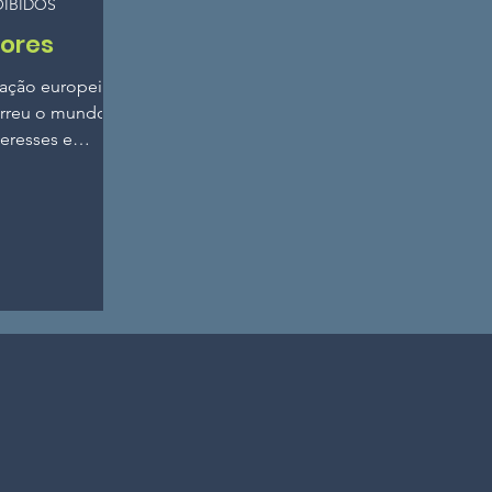
OIBIDOS
çores
zação europeia
orreu o mundo
teresses e