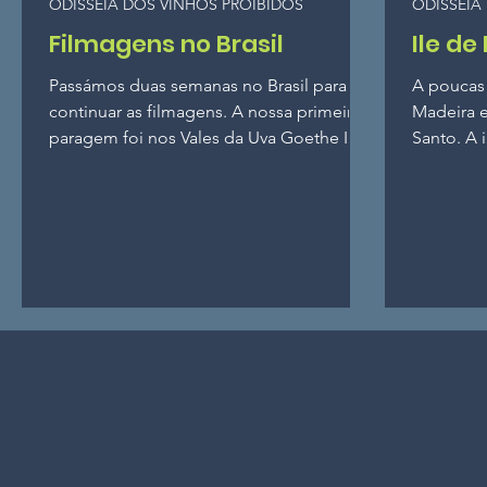
ODISSEIA DOS VINHOS PROIBIDOS
ODISSEIA
Filmagens no Brasil
Ile de
Passámos duas semanas no Brasil para
A poucas 
continuar as filmagens. A nossa primeira
Madeira e
paragem foi nos Vales da Uva Goethe IGP,
Santo. A 
talvez a única...
árida, com