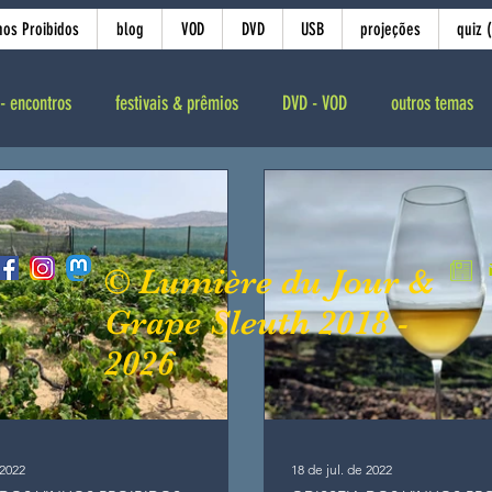
hos Proibidos
blog
VOD
DVD
USB
projeções
quiz 
- encontros
festivais & prêmios
DVD - VOD
outros temas
© Lumière du Jour &
Grape Sleuth 2018 -
2026
 2022
18 de jul. de 2022