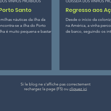
 DOS VINHOS PROIBIDOS
ODISSEIA DOS VINHOS PR
 Porto Santo
Regresso aos A
milhas náuticas da ilha da
Desde o início da coloni
ncontra-se a ilha do Porto
na América, a vinha perc
ilha é muito pequena e bastante
de barco, seguindo os in
 belas praias...
curiosidades de...
Si le blog ne s'affiche pas correctement
rechargez la page (F5) ou
cliquez ici