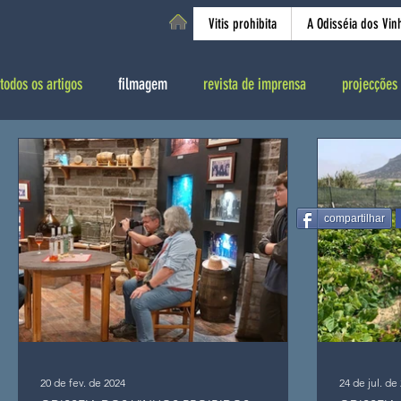
Vitis prohibita
A Odisséia dos Vin
todos os artigos
filmagem
revista de imprensa
projecções 
compartilhar
20 de fev. de 2024
24 de jul. de