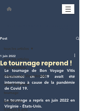
This page has been automatically translated and may contain errors. Thank you for
your understanding.
Post
tous les articles
1 juin 2022
tous les articles
Le tournage reprend !
Vitis prohibita
Le tournage de Bon Voyage Vitis 
Odyssée des Vins Interdits
commencé en 2019 avait été 
interrompu à cause de la pandémie 
revue de presse
de Covid 19. 
tournage
Le tournage a repris en juin 2022 en 
projections
Virginie - États-Unis.
festivals & prix