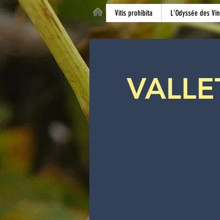
Vitis prohibita
L'Odyssée des Vin
VALLET 