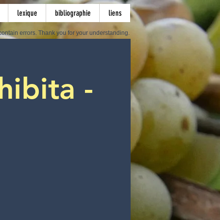
lexique
bibliographie
liens
ontain errors. Thank you for your understanding.
hibita -