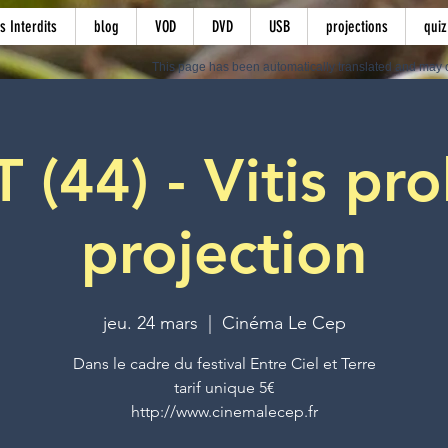
s Interdits
blog
VOD
DVD
USB
projections
quiz
This page has been automatically translated and may c
(44) - Vitis pro
projection
jeu. 24 mars
  |  
Cinéma Le Cep
Dans le cadre du festival Entre Ciel et Terre
tarif unique 5€
http://www.cinemalecep.fr