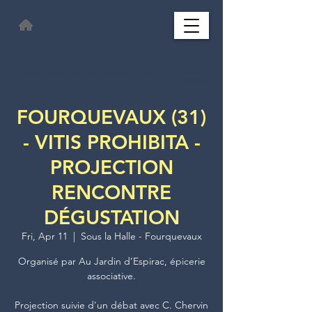
This page has been automatically translated and may contain errors. Thank you for
your understanding.
FOURQUEVAUX (31)
- VITIS PROHIBITA -
PROJECTION
RENCONTRE
DÉGUSTATION
Fri, Apr 11
  |  
Sous la Halle - Fourquevaux
Organisé par Au Jardin d’Espirac, épicerie
associative.
Projection suivie d'un débat avec C. Chervin