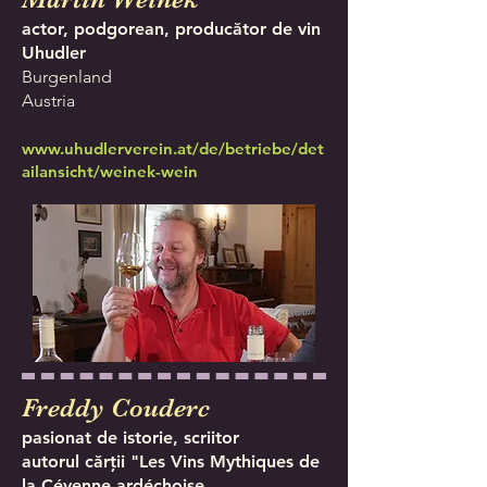
actor, podgorean, producător de vin
Uhudler
Burgenland
Austria
www.uhudlerverein.at/de/betriebe/det
ailansicht/weinek-wein
Freddy Couderc
pasionat de istorie, scriitor
autorul cărții "Les Vins Mythiques de
la Cévenne ardéchoise