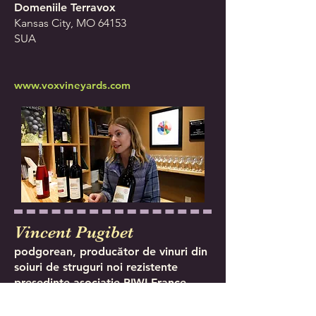
Domeniile Terravox
Kansas City, MO 64153
SUA
www.voxvineyards.com
Vincent Pugibet
podgorean, producător de vinuri din
soiuri de struguri noi rezistente
președinte asociație PIWI France
Domeniile La Colombette
Ancienne Route de Bédarieux