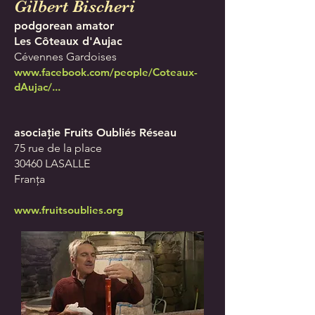
Gilbert Bischeri
podgorean
amator
Les Côteaux d'Aujac
Cévennes Gardoises
www.facebook.com/people/Coteaux-
dAujac/...
asociație
Fruits Oubliés Réseau
75 rue de la place
30460 LASALLE
Franța
www.fruitsoublies.org