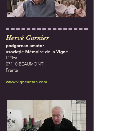
Hervé Garnier
podgorean
amator
asociație Mémoire de la Vigne
L'Elze
07110 BEAUMONT
Franța
www.vigneantan.com