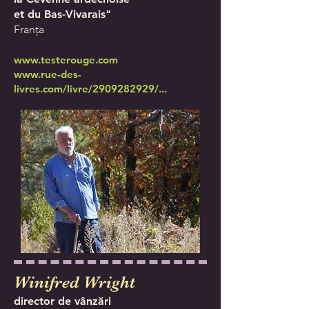
et du Bas-Vivarais"
Franța
www.testerouge.com
www.rue-des-
livres.com/livre/2909282929/...
Winifred Wright
director de vânzări