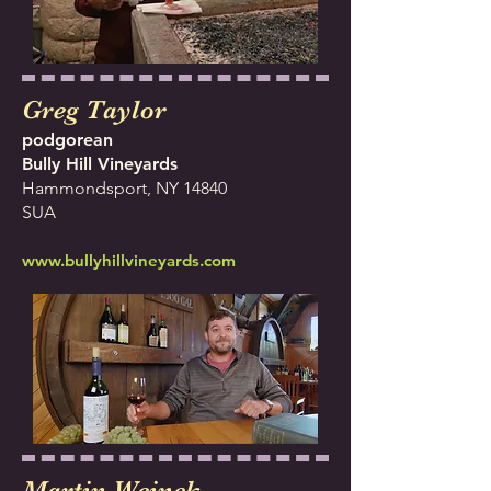
Greg Taylor
podgorean
Bully Hill Vineyards
Hammondsport, NY 14840
SUA
www.bullyhillvineyards.com
Martin Weinek