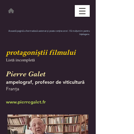
Această pagină a fost tradusă automat și poate conține erori. Vă mulțumim pentru
înțelegere.
protagoniştii filmului
Listă incompletă
Pierre Galet
ampelograf, profesor de viticultură
Franța
www.pierregalet.fr