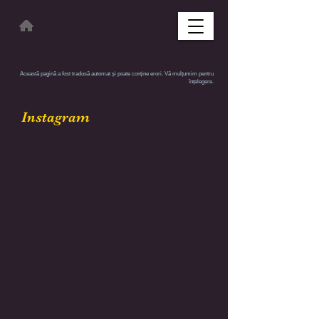
Această pagină a fost tradusă automat și poate conține erori. Vă mulțumim pentru
înțelegere.
Instagram