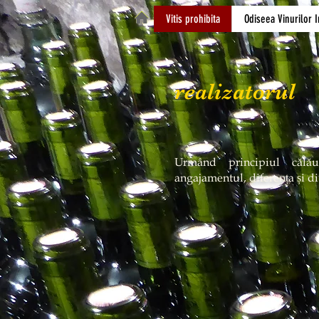
Vitis prohibita
Odiseea Vinurilor I
realizatorul
Urmând principiul călăuz
angajamentul, diferența și di