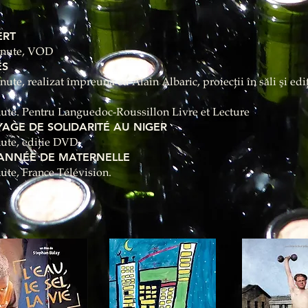
ERT
inute, VOD
ES
ute, realizat împreună cu Alain Albaric, proiecţii în săli şi ed
ute. Pentru Languedoc-Roussillon Livre et Lecture
VOYAGE DE SOLIDARITÉ AU NIGER
ute, ediţie DVD.
E ANNÉE DE MATERNELLE
ute, France Télévision.