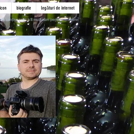
icon
biografie
legături de internet
ate conține erori. Vă mulțumim pentru înțelegere.