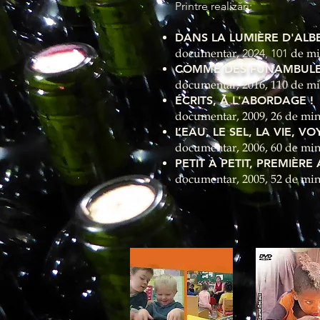
Printre realizări:
DANS LA LUMIÈRE D'ALB
documentar,
2024, 101
de m
COMME DES FUNAMBUL
documentar, 2016, 110 de min
ÉCRITS, À L'ABORDAGE !
documentar, 2009, 26 de min
L’EAU, LE SEL, LA VIE, 
documentar, 2006, 60 de min
PETIT À PETIT, PREMIÈR
documentar, 2005, 52 de min