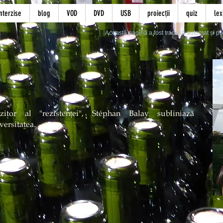
nterzise
blog
VOD
DVD
USB
proiecții
quiz
lex
Această pagină a fost tradusă automat și po
itor al "rezistenței", Stéphan Balay subliniază
versitatea.