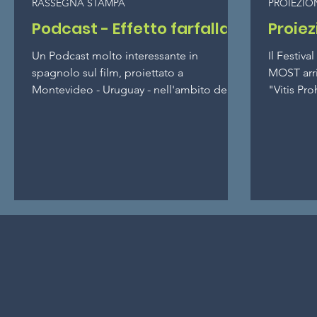
RASSEGNA STAMPA
PROIEZION
Podcast - Effetto farfalla
Proiez
Un Podcast molto interessante in
Il Festiva
spagnolo sul film, proiettato a
MOST arr
Montevideo - Uruguay - nell'ambito del
"Vitis Pr
Festival Internazionale del Film...
documenta