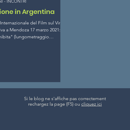
I - INCONTRI
ione in Argentina
l Internazionale del Film sul Vino,
iva a Mendoza 17 marzo 2021:
ohibita" (lungometraggio
rio....
Si le blog ne s'affiche pas correctement
rechargez la page (F5) ou
cliquez ici