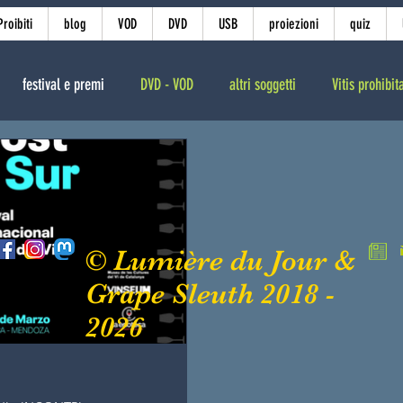
roibiti
blog
VOD
DVD
USB
proiezioni
quiz
festival e premi
DVD - VOD
altri soggetti
Vitis prohibit
© Lumière du Jour &
Grape Sleuth 2018 -
2026