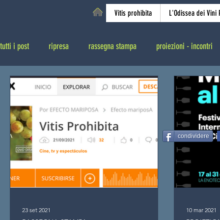
Vitis prohibita
L'Odissea dei Vini P
tutti i post
ripresa
rassegna stampa
proiezioni - incontri
condividere
23 set 2021
10 mar 2021