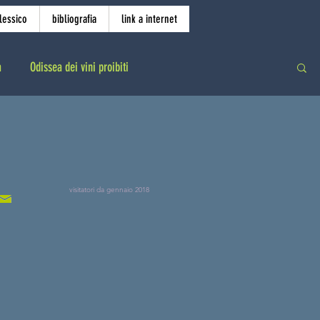
lessico
bibliografia
link a internet
a
Odissea dei vini proibiti
visitatori da gennaio 2018