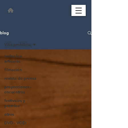
blog
Vitis prohibita
todos los
artículos
filmación
revista de prensa
proyecciones -
encuentros
festivales y
premios
otros
DVD - VOD