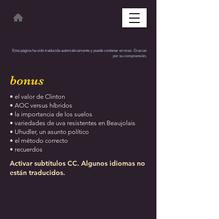
Esta página ha sido traducida automáticamente y puede contener errores. Gracias
por su comprensión.
bonus
• el valor de Clinton
• AOC versus híbridos
• la importancia de los suelos
• variedades de uva resistentes en Beaujolais
• Uhudler, un asunto político
• el método correcto
• recuerdos
Activar subtítulos CC. Algunos idiomas no
están traducidos.