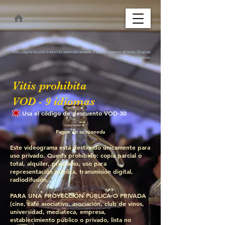
Esta página ha sido traducida automáticamente y puede contener errores. Gracias
por su comprensión.
Vitis prohibita
VOD - 9 idiomas
Usa el código de descuento VOD-30
Pague en su moneda
Este videograma está destinado únicamente para
uso privado. Queda prohibido: copia parcial o
total, alquiler, préstamo, uso para
representación pública, transmisión digital,
radiodifusión.
PARA UNA PROYECCIÓN PÚBLICA O PRIVADA
(cine, café asociativo, asociación, club de vinos,
universidad, mediateca, empresa,
establecimiento público o privado, lista no