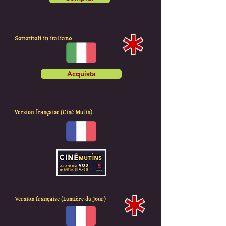
Sottotitoli in italiano
Acquista
Version française (Ciné Mutin)
Version française (Lumière du Jour)