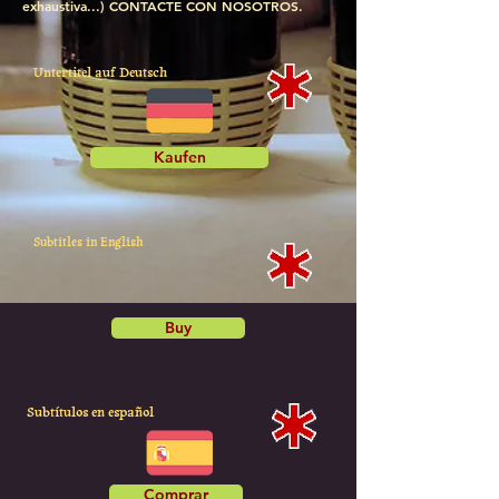
exhaustiva...) CONTACTE CON NOSOTROS.
Untertitel auf Deutsch
Kaufen
Subtitles in English
Buy
Subtítulos en español
Comprar