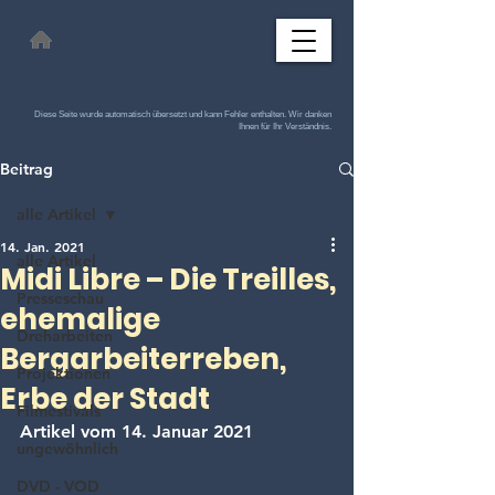
Diese Seite wurde automatisch übersetzt und kann Fehler enthalten. Wir danken
Ihnen für Ihr Verständnis.
Beitrag
alle Artikel
14. Jan. 2021
alle Artikel
Midi Libre – Die Treilles,
Presseschau
ehemalige
Dreharbeiten
Bergarbeiterreben,
Projektionen
Erbe der Stadt
Filmestivals
Artikel vom 14. Januar 2021
ungewöhnlich
DVD - VOD