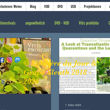
erbotenen Weine
Blog
VOD
DVD
USB
Projektionen
ilmestivals
ungewöhnlich
DVD - VOD
Vitis prohibita
© Lumière du Jour &
Grape Sleuth 2018 -
2026
7. März 2024