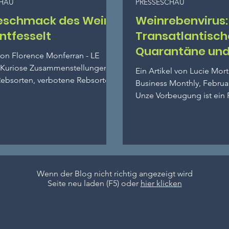
CHAU
PRESSESCHAU
eschmack des Weins
Weinrebenvirus:
ntfesselt
Transatlantisch
Quarantäne und
 von Florence Monferran - LE
neuesten Nachr
 Kuriose Zusammenstellungen
Ein Artikel von Lucie Mor
ebsorten, verbotene Rebsorten,
Business Monthly, Februa
en machen alle...
Unze Vorbeugung ist ein 
wert" ist ein...
Wenn der Blog nicht richtig angezeigt wird
Seite neu laden (F5) oder
hier klicken