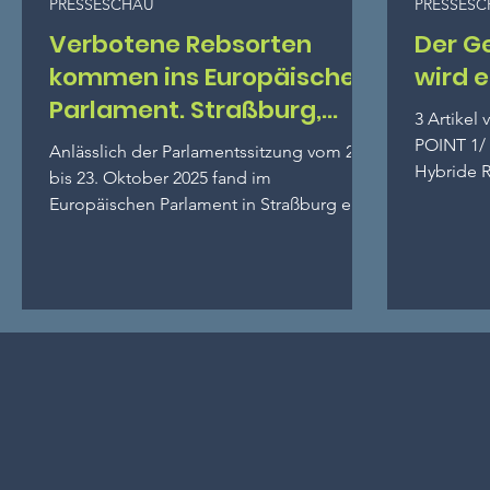
PRESSESCHAU
PRESSES
Verbotene Rebsorten
Der G
kommen ins Europäische
wird e
Parlament. Straßburg,
3 Artikel
Oktober 2025.
POINT 1/
Anlässlich der Parlamentssitzung vom 20.
Hybride R
bis 23. Oktober 2025 fand im
neue Sort
Europäischen Parlament in Straßburg ein
außergewöhnliches Treffen statt, das sich
mit den sogenannten „verbotenen”
Rebsorten – Clinton, Isabelle, Noah,
Othello, Jacquez und Herbemont – sowie
mit resistenten Hybridsorten (oder PIWI)
befasste. Dieses Treffen wurde auf
Initiative des Europaabgeordneten Éric
Sargiacomo mit Unterstützung von
Cristina Guarda, Esther Herranz García
und André Franqueira Rodrigues o