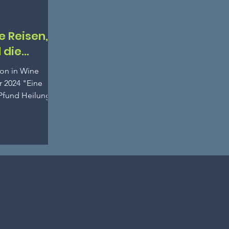
e Reisen,
 die
ichten
ton in Wine
r 2024 "Eine
Pfund Heilung