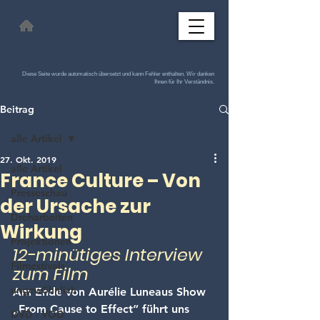
Diese Seite wurde automatisch übersetzt und kann Fehler enthalten. Wir danken
Ihnen für Ihr Verständnis.
Beitrag
alle Artikel
27. Okt. 2019
alle Artikel
France Culture – Von
Presseschau
der Ursache zur
Dreharbeiten
Wirkung
Projektionen
12-minütiges Interview 
Filmestivals
zum Film
ungewöhnlich
Am Ende von Aurélie Luneaus Show 
„From Cause to Effect“ führt uns 
DVD - VOD