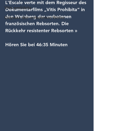
L'Escale verte mit dem Regisseur des 
Vitis prohibita
Dokumentarfilms „Vitis Prohibita“ in 
den Weinberg der verbotenen 
Odyssee der verbotenen Weine
französischen Rebsorten. Die 
Rückkehr resistenter Rebsorten »
Hören Sie bei 46:35 Minuten