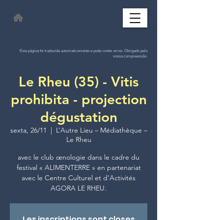
Esta página foi traduzida automaticamente e pode conter erros. Obrigado pela
vossa compreensão.
Le Rheu (35) - Vitis
prohibita - projection
dégustation
sexta, 26/11
  |  
L’Autre Lieu – Médiathèque –
Le Rheu
avec le club œnologie dans le cadre du
festival « ALIMENTERRE » en partenariat
avec le Centre Culturel et d’Activités
AGORA LE RHEU.
Les inscriptions sont closes