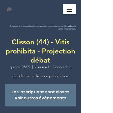
Esta página foi traduzida automaticamente e pode conter erros. Obrigado pela
vossa compreensão.
Clisson (44) - Vitis
prohibita - Projection
débat
quinta, 07/05
  |  
Cinéma Le Connétable
dans le cadre du salon pots de vins
Les inscriptions sont closes
Voir autres événements