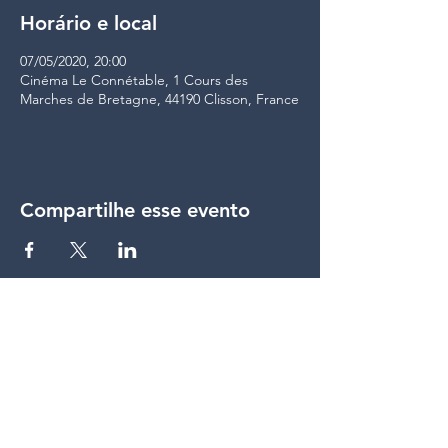
Horário e local
07/05/2020, 20:00
Cinéma Le Connétable, 1 Cours des
Marches de Bretagne, 44190 Clisson, France
Compartilhe esse evento
compartilhar
© Lumière du Jour &