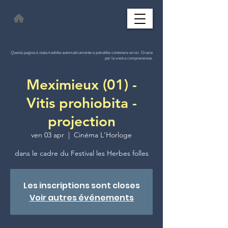
Questa pagina è stata tradotta automaticamente e potrebbe contenere errori. Grazie
per la vostra comprensione.
Meximieux (01) -
Vitis prohiobita -
projection
ven 03 apr
  |  
Cinéma L'Horloge
dans le cadre du Festival les Herbes folles
Les inscriptions sont closes
Voir autres événements