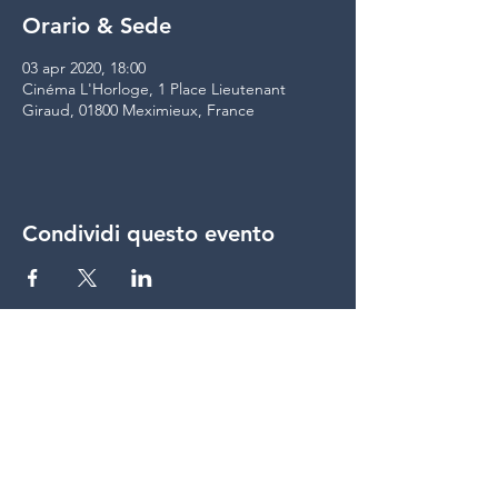
Orario & Sede
03 apr 2020, 18:00
Cinéma L'Horloge, 1 Place Lieutenant
Giraud, 01800 Meximieux, France
Condividi questo evento
condividere
© Lumière du Jour &