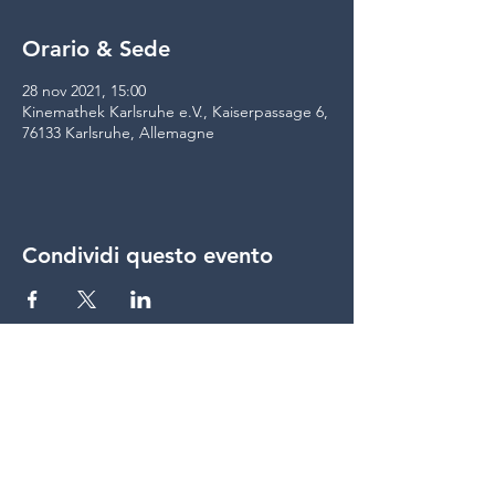
Orario & Sede
28 nov 2021, 15:00
Kinemathek Karlsruhe e.V., Kaiserpassage 6,
76133 Karlsruhe, Allemagne
Condividi questo evento
condividere
© Lumière du Jour &