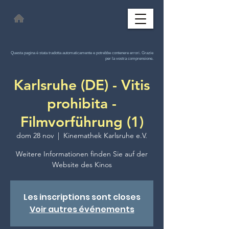
Questa pagina è stata tradotta automaticamente e potrebbe contenere errori. Grazie
per la vostra comprensione.
Karlsruhe (DE) - Vitis
prohibita -
Filmvorführung (1)
dom 28 nov
  |  
Kinemathek Karlsruhe e.V.
Weitere Informationen finden Sie auf der
Website des Kinos
Les inscriptions sont closes
Voir autres événements