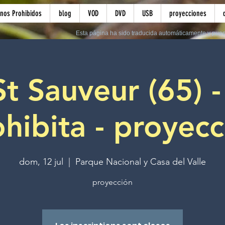
inos Prohibidos
blog
VOD
DVD
USB
proyecciones
Esta página ha sido traducida automáticamente y pued
t Sauveur (65) -
hibita - proyec
dom, 12 jul
  |  
Parque Nacional y Casa del Valle