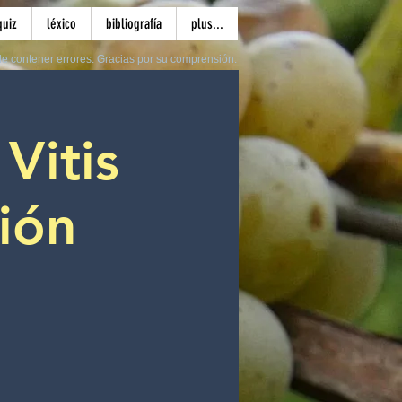
quiz
léxico
bibliografía
plus...
e contener errores. Gracias por su comprensión.
 Vitis
ción