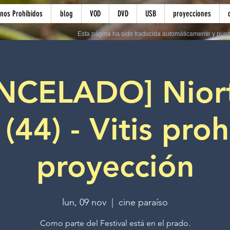
inos Prohibidos
blog
VOD
DVD
USB
proyecciones
Esta página ha sido traducida automáticamente y pued
NCELADO] Niort
(44) - Vitis proh
proyección
lun, 09 nov
  |  
cine paraíso
Como parte del Festival está en el prado.