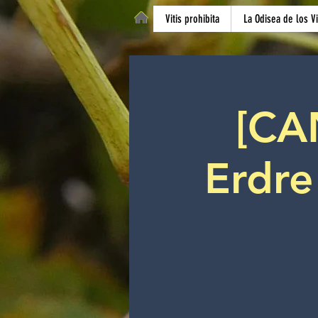
Vitis prohibita
La Odisea de los V
[CA
Erdre 