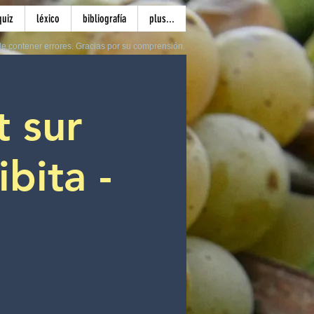
quiz
léxico
bibliografía
plus...
e contener errores. Gracias por su comprensión.
 sur
ibita -