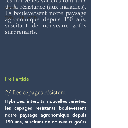
les nouvelles variétés font tous 
de la résistance (aux maladies). 
autres
Ils bouleversent notre paysage 
DVD - USB - VOD
agronomique depuis 150 ans, 
suscitant de nouveaux goûts 
surprenants.
lire l'article
2/ Les cépages résistent
Hybrides, interdits, nouvelles variétés, 
les cépages résistants bouleversent 
notre paysage agronomique depuis 
150 ans, suscitant de nouveaux goûts 