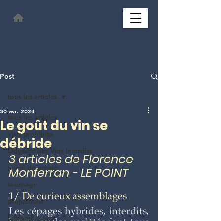
This page has been automatically translated and may contain errors. Thank you for
your understanding.
Post
tous les articles
30 avr. 2024
tous les articles
Le goût du vin se
Vitis prohibita
débride
Odyssée des Vins Interdits
3 articles de Florence 
revue de presse
Monferran - LE POINT
tournage
1/ De curieux assemblages
projections
Les cépages hybrides, interdits, 
festivals & prix