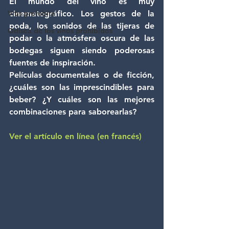
El mundo del vino es muy 
Vitis prohibita
cinematográfico. Los gestos de la 
poda, los sonidos de las tijeras de 
Odisea de los vinos prohibidos
podar o la atmósfera oscura de las 
bodegas siguen siendo poderosas 
fuentes de inspiración. 
Películas documentales o de ficción, 
¿cuáles son las imprescindibles para 
beber? ¿Y cuáles son las mejores 
combinaciones para saborearlas? 
Ver el artículo en línea (en francés) 