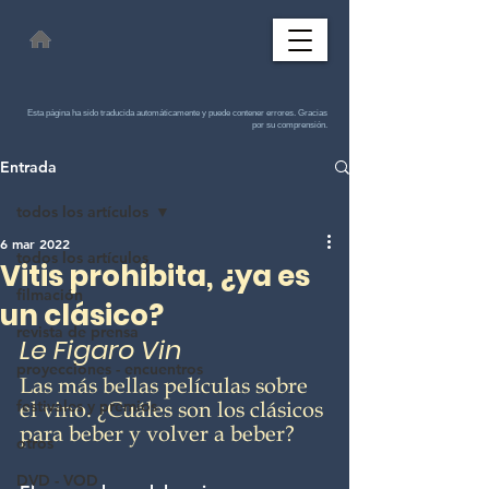
Esta página ha sido traducida automáticamente y puede contener errores. Gracias
por su comprensión.
Entrada
todos los artículos
6 mar 2022
todos los artículos
Vitis prohibita, ¿ya es
filmación
un clásico?
revista de prensa
Le Figaro Vin 
proyecciones - encuentros
Las más bellas películas sobre 
festivales y premios
el vino. ¿Cuáles son los clásicos 
para beber y volver a beber?
otros
DVD - VOD