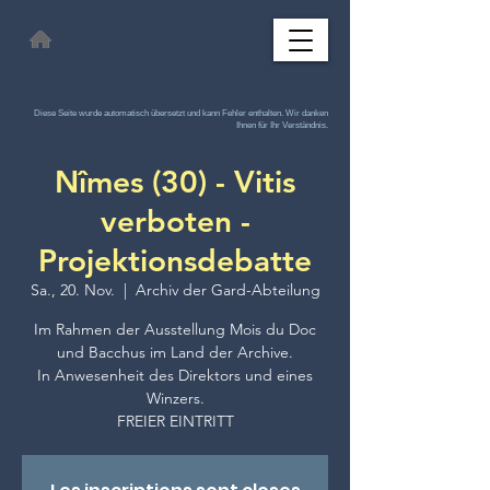
Diese Seite wurde automatisch übersetzt und kann Fehler enthalten. Wir danken
Ihnen für Ihr Verständnis.
Nîmes (30) - Vitis
verboten -
Projektionsdebatte
Sa., 20. Nov.
  |  
Archiv der Gard-Abteilung
Im Rahmen der Ausstellung Mois du Doc
und Bacchus im Land der Archive.
In Anwesenheit des Direktors und eines
Winzers.
FREIER EINTRITT